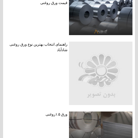
قیمت ورق روغنی
راهنمای انتخاب بهترین نوع ورق روغنی
شادآباد
ورق ۱.۵روغنی