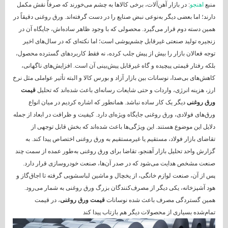
منبع
اهنجو
: در بازار آهن‌آلات، برخی کالاها به چشم می‌خورند که صرفاً نقش مکمل
دارند؛ اما بعضی دیگر به‌نوعی نبض صنایع را در دست گرفته‌اند. ورق روغنی دقیقاً در
همین دسته دوم قرار می‌گیرد. محصولی که با وجود ظاهر ساده‌اش، جایگاه آن در
زنجیره تولید صنعتی غیرقابل چشم‌پوشی است؛ اما نکته‌ای که در سال‌های اخیر
توجه فعالان بازار را بیش از پیش جلب کرده، نه فقط کاربردهای گسترده محصول،
بلکه رفتار قیمتی پیچیده و گاه غیرقابل پیش‌بینی آن است. افزایش‌های ناگهانی،
کاهش‌های بی‌صدا، نوسانات بین بازار آزاد و بورس کالا و البته تأثیر عواملی مثل نرخ
ارز، هزینه انرژی، واردات و حتی شایعات رسانه‌ای باعث شده‌اند که تحلیل
قیمت
ورق روغنی
دیگر یک کار ساده نباشد. همانطور که اشاره کردیم در میان انواع
ورق‌های فولادی، ورق روغنی جایگاه ویژه‌ای دارد. کیفیت و ظرافت در ابعاد از جمله
دلایل این موضوع هستند. این ویژگی‌ها باعث شده‌اند که بخش قابل توجهی از
تقاضای بازار فولاد، مستقیم یا غیرمستقیم به ورق روغنی اختصاص پیدا کند. به
گزارش واحد تحلیل بازار آهنجو، تقاضا برای ورق روغنی به‌طور عمده از سمت چند
صنعت مشخص هدایت می‌شود که در صدر آن‌ها، صنعت خودروسازی قرار دارد.
پس از آن، صنعت لوازم خانگی، از یخچال و ماشین لباسشویی گرفته تا اجاق‌گاز و
هود آشپزخانه، یکی دیگر از مصرف‌کنندگان بزرگ ورق روغنی به شمار می‌رود.
همین گستردگی مصرف باعث شده نوسانات
قیمت ورق روغنی
، در قیمت
تمام‌شده بسیاری از محصولات دیگر هم بازتاب پیدا کند